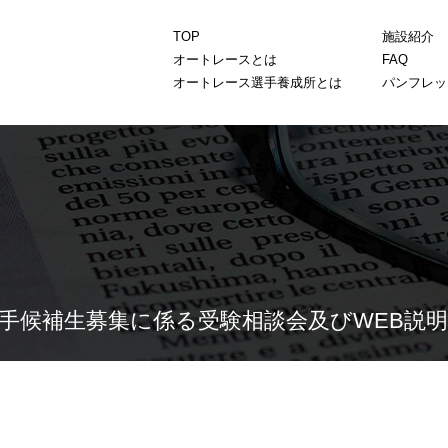
TOP
施設紹介
オートレースとは
FAQ
オートレース選手養成所とは
パンフレット
選手候補生募集に係る受験相談会及びWEB説