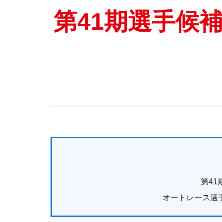
第41期選手候
第4
オートレース選